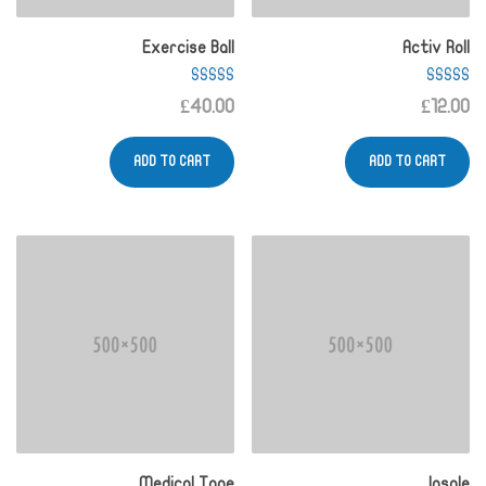
Exercise Ball
Activ Roll
Rated
Rated
£
40.00
£
12.00
4.00
4.67
out of 5
out of 5
ADD TO CART
ADD TO CART
Medical Tape
Insole