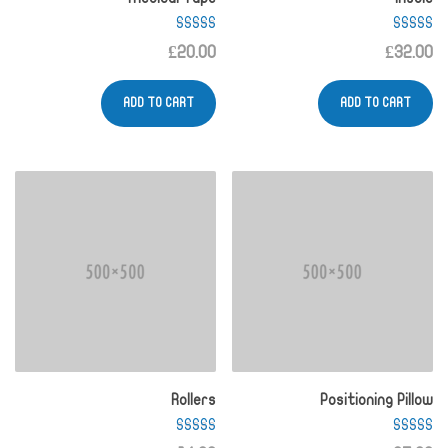
Rated
Rated
£
20.00
£
32.00
4.00
4.50
out of 5
out of 5
ADD TO CART
ADD TO CART
Rollers
Positioning Pillow
Rated
Rated