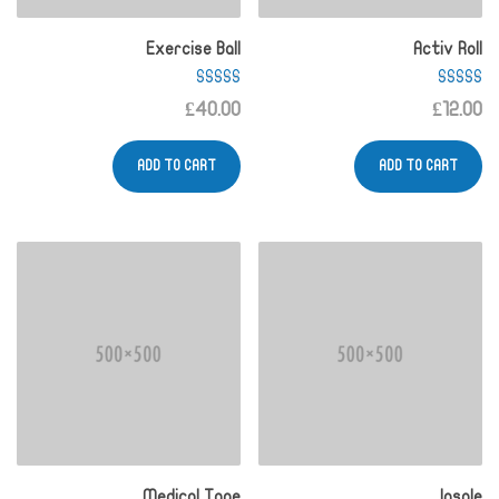
Exercise Ball
Activ Roll
Rated
Rated
£
40.00
£
12.00
4.00
4.67
out of 5
out of 5
ADD TO CART
ADD TO CART
Medical Tape
Insole