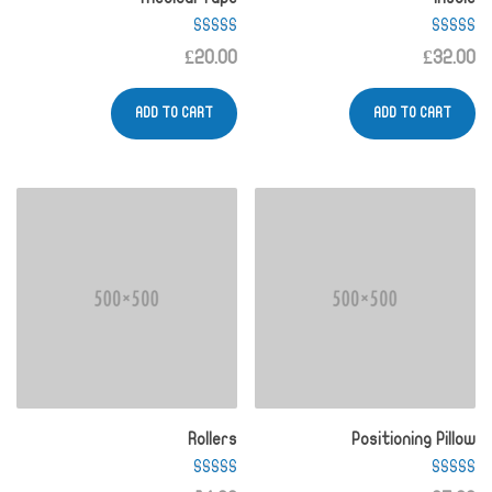
Rated
Rated
£
20.00
£
32.00
4.00
4.50
out of 5
out of 5
ADD TO CART
ADD TO CART
Rollers
Positioning Pillow
Rated
Rated